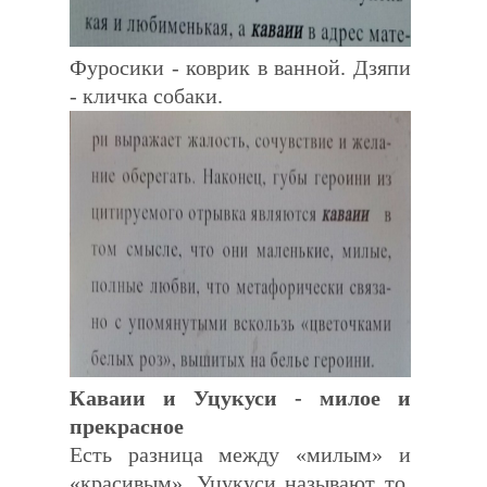
Фуросики - коврик в ванной. Дзяпи
- кличка собаки.
Каваии и Уцукуси - милое и
прекрасное
Есть разница между «милым» и
«красивым». Уцукуси называют то,