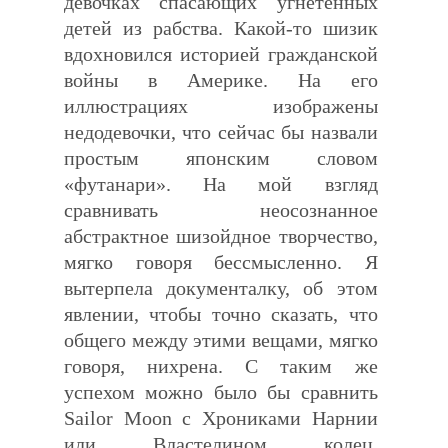
девочках спасающих угнетенных
детей из рабства. Какой-то шизик
вдохновился историей гражданской
войны в Америке. На его
иллюстрациях изображены
недодевочки, что сейчас бы назвали
простым японским словом
«футанари». На мой взгляд
сравнивать неосознанное
абстрактное шизойдное творчество,
мягко говоря бессмысленно. Я
вытерпела документалку, об этом
явлении, чтобы точно сказать, что
общего между этими вещами, мягко
говоря, нихрена. С таким же
успехом можно было бы сравнить
Sailor Moon c Хрониками Нарнии
или Властелином колец,